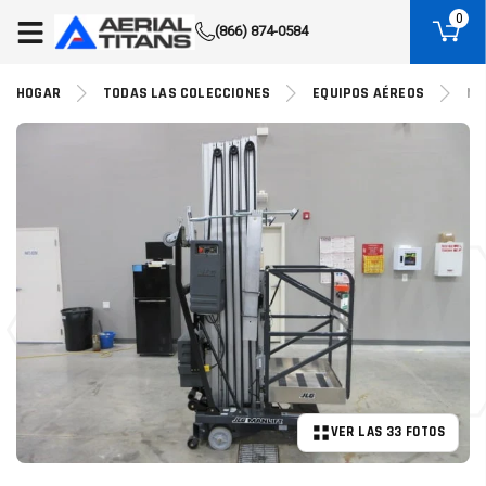
(855) 490-2662
0
(866) 874-0584
HOGAR
TODAS LAS COLECCIONES
EQUIPOS AÉREOS
NU
VER LAS 33 FOTOS