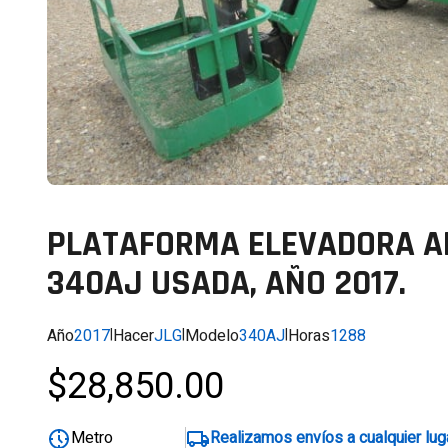
PLATAFORMA ELEVADORA A
340AJ USADA, AÑO 2017.
Año
2017
|
Hacer
JLG
|
Modelo
340AJ
|
Horas
1288
$28,850.00
Metro
Realizamos envíos a cualquier lug