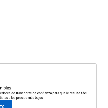
rmativa
ra recibir información
es y otros descuentos.
SUSCRIBIR
nibles
ores de transporte de confianza para que le resulte fácil
istas a los precios más bajos.
STO