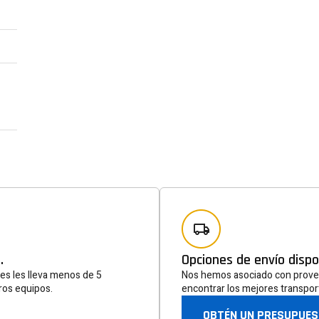
Hoja info
Suscríbete a la lista de correo pa
sobre novedades, ofertas especial
.
Opciones de envío dispo
ntes les lleva menos de 5
Nos hemos asociado con proveed
ros equipos.
encontrar los mejores transport
OBTÉN UN PRESUPUE