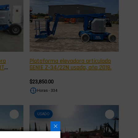
ora
Plataforma elevadora articulada
RT
GENIE Z-34/22N usada, año 2018.
$23,850.00
Horas - 334
USADO