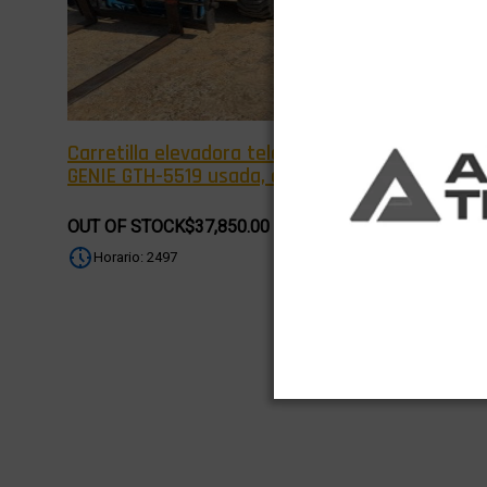
Carretilla elevadora telescópica
Platafor
GENIE GTH-5519 usada, año 2019.
JLG T500
OUT OF STOCK
$37,850.00
$32,950.0
Horario: 2497
Horas - 