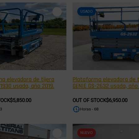
USADO
a elevadora de tijera
Plataforma elevadora de t
1930 usada, año 2019.
GENIE GS-2632 usada, año 
TOCK
$5,850.00
OUT OF STOCK
$6,950.00
83
Horas - 68
NUEVO