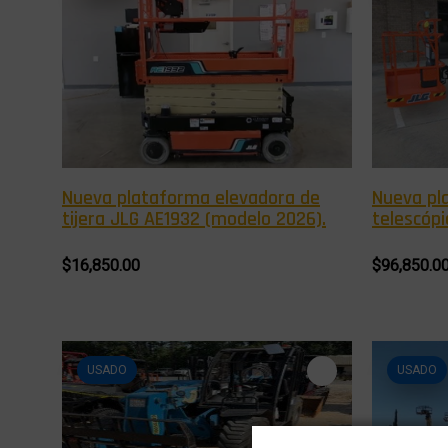
Nueva plataforma elevadora de
Nueva pl
tijera JLG AE1932 (modelo 2026).
telescóp
2025).
$16,850.00
$96,850.0
USADO
USADO